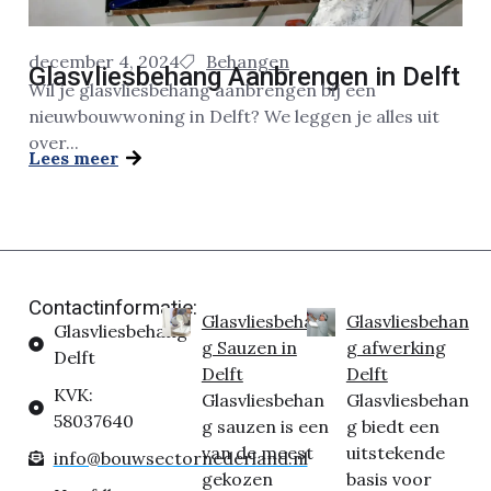
december 4, 2024
Behangen
Glasvliesbehang Aanbrengen in Delft
Wil je glasvliesbehang aanbrengen bij een
nieuwbouwwoning in Delft? We leggen je alles uit
over...
Lees meer
Contactinformatie:
Glasvliesbehan
Glasvliesbehan
Glasvliesbehang
g Sauzen in
g afwerking
Delft
Delft
Delft
KVK:
Glasvliesbehan
Glasvliesbehan
58037640
g sauzen is een
g biedt een
van de meest
uitstekende
info@bouwsectornederland.nl
gekozen
basis voor