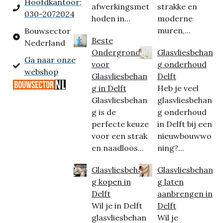
Hoofdkantoor:
afwerkingsmet
strakke en
030-2072024
hoden in...
moderne
muren,...
Bouwsector
Beste
Nederland
Ondergrond
Glasvliesbehan
Ga naar onze
voor
g onderhoud
webshop
Glasvliesbehan
Delft
g in Delft
Heb je veel
Glasvliesbehan
glasvliesbehan
g is de
g onderhoud
perfecte keuze
in Delft bij een
voor een strak
nieuwbouwwo
en naadloos...
ning?...
Glasvliesbehan
Glasvliesbehan
g kopen in
g laten
Delft
aanbrengen in
Wil je in Delft
Delft
glasvliesbehan
Wil je