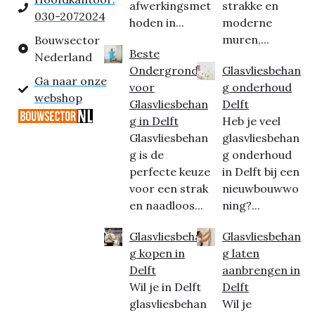
afwerkingsmet
strakke en
030-2072024
hoden in...
moderne
muren,...
Bouwsector
Beste
Nederland
Ondergrond
Glasvliesbehan
Ga naar onze
voor
g onderhoud
webshop
Glasvliesbehan
Delft
g in Delft
Heb je veel
Glasvliesbehan
glasvliesbehan
g is de
g onderhoud
perfecte keuze
in Delft bij een
voor een strak
nieuwbouwwo
en naadloos...
ning?...
Glasvliesbehan
Glasvliesbehan
g kopen in
g laten
Delft
aanbrengen in
Wil je in Delft
Delft
glasvliesbehan
Wil je