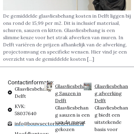
De gemiddelde glasvliesbehang kosten in Delft liggen bij
ons rond de 15,99 per m2. Dit is inclusief materiaal,
schuren, sauzen en kitten. Glasvliesbehang is een
slimme keuze voor het strak afwerken van muren. In
Delft variëren de prijzen afhankelijk van de afwerking,
projectomvang en specifieke wensen. Hier vind je een
overzicht van de gemiddelde kosten […]
Contactinformatie:
Glasvliesbehan
Glasvliesbehan
Glasvliesbehang
g Sauzen in
g afwerking
Delft
Delft
Delft
KVK:
Glasvliesbehan
Glasvliesbehan
58037640
g sauzen is een
g biedt een
van de meest
uitstekende
info@bouwsectornederland.nl
gekozen
basis voor
Hoofdkantoor: