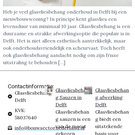
Heb je veel glasvliesbehang onderhoud in Delft bij een
nieuwbouwwoning? In principe kent glasvlies een
levensduur van minimaal 10 jaar. Glasvliesbehang is een
duurzame en strakke afwerkingsoptie die populair is in
Delft. Het is niet alleen esthetisch aantrekkelijk, maar
ook onderhoudsvriendelijk en scheurvast. Toch heeft
ook glasvliesbehang aandacht nodig om zijn frisse
uitstraling te behouden […]
Contactinformatie:
Glasvliesbehan
Glasvliesbehan
Glasvliesbehang
g Sauzen in
g afwerking
Delft
Delft
Delft
KVK:
Glasvliesbehan
Glasvliesbehan
58037640
g sauzen is een
g biedt een
van de meest
uitstekende
info@bouwsectornederland.nl
gekozen
basis voor